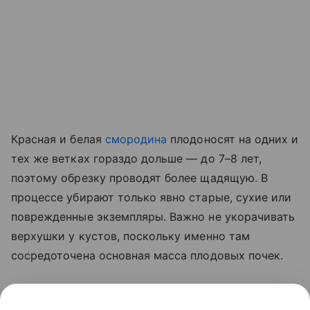
Красная и белая
смородина
плодоносят на одних и
тех же ветках гораздо дольше — до 7–8 лет,
поэтому обрезку проводят более щадящую. В
процессе убирают только явно старые, сухие или
поврежденные экземпляры. Важно не укорачивать
верхушки у кустов, поскольку именно там
сосредоточена основная масса плодовых почек.
Сразу после обрезки растения подкармливают