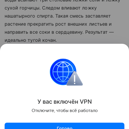
сухой горчицы. Следом вливают ложку
нашатырного спирта. Такая смесь заставляет
растение прекратить рост внешних листьев и
направить все соки в сердцевину. Результат —
идеально тугой кочан.
Важно не пропускать этапы внесения подкормок и
следить за поливом культуры. В последний месяц
лета растению необходим умеренный полив.
Сад и огород
У вас включ
ён
V
P
N
Поделиться
Отключите, чтобы всё работало
Готово