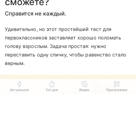
сможете?
Справится не каждый.
Удивительно, но этот простейший тест для
первоклассников заставляет хорошо поломать
голову взрослым. Задача простая: нужно
переставить одну спичку, чтобы равенство стало
верным.
Актуальное
Топ дня
Видео
Приложение
Выберите комментарий
Выберите комментарий
Выберите комментарий
Информация полезная и актуальная
Информация полезная и актуальная
Информация полезная и актуальная
Заголовок вводит в заблуждение
Заголовок вводит в заблуждение
Заголовок вводит в заблуждение