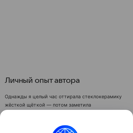
Личный опыт автора
Однажды я целый час оттирала стеклокерамику
жёсткой щёткой — потом заметила
микроцарапины, и грязь стала скапливаться
быстрее. С тех пор пользуюсь только мягкой
стороной губки и содой. Теперь плита выглядит