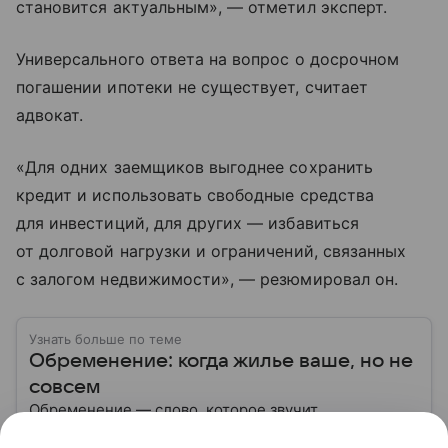
становится актуальным», — отметил эксперт.
Универсального ответа на вопрос о досрочном
погашении ипотеки не существует, считает
адвокат.
«Для одних заемщиков выгоднее сохранить
кредит и использовать свободные средства
для инвестиций, для других — избавиться
от долговой нагрузки и ограничений, связанных
с залогом недвижимости», — резюмировал он.
Узнать больше по теме
Обременение: когда жилье ваше, но не
совсем
Обременение — слово, которое звучит
канцелярски, а на деле влияет на самое важное: