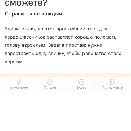
сможете?
Справится не каждый.
Удивительно, но этот простейший тест для
первоклассников заставляет хорошо поломать
голову взрослым. Задача простая: нужно
переставить одну спичку, чтобы равенство стало
верным.
Актуальное
Топ дня
Видео
Приложение
Выберите комментарий
Выберите комментарий
Выберите комментарий
Информация полезная и актуальная
Информация полезная и актуальная
Информация полезная и актуальная
Заголовок вводит в заблуждение
Заголовок вводит в заблуждение
Заголовок вводит в заблуждение