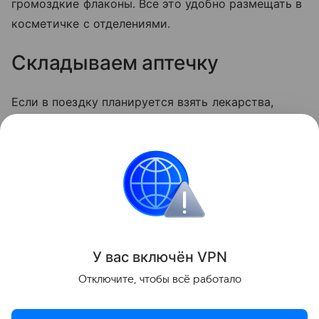
громоздкие флаконы. Все это удобно размещать в
косметичке с отделениями.
Складываем аптечку
Если в поездку планируется взять лекарства,
лучше не тащить с собой целые упаковки, а взять
по отдельному блистеру. Инструкции по
применению можно сфотографировать на телефон
или сделать краткие записи на бумаге.
Лайфхаки
У вас включ
ён
V
P
N
Поделиться
Отключите, чтобы всё работало