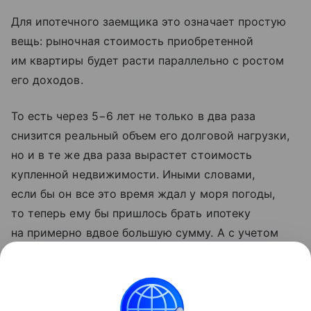
Для ипотечного заемщика это означает простую
вещь: рыночная стоимость приобретенной
им квартиры будет расти параллельно с ростом
его доходов.
То есть через 5−6 лет не только в два раза
снизится реальный объем его долговой нагрузки,
но и в те же два раза вырастет стоимость
купленной недвижимости. Иными словами,
если бы он все это время ждал у моря погоды,
то теперь ему бы пришлось брать ипотеку
на примерно вдвое большую сумму. А с учетом
того, что ипотеку по рыночным ставкам гасят
в среднем за 4−5 лет, тактика выжидания
выглядит совершенно неоправданной.