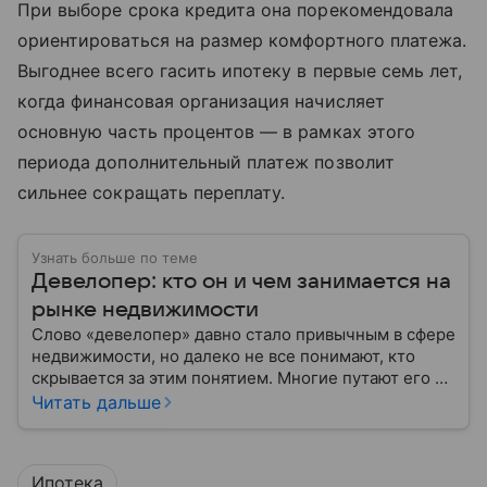
При выборе срока кредита она порекомендовала
ориентироваться на размер комфортного платежа.
Выгоднее всего гасить ипотеку в первые семь лет,
когда финансовая организация начисляет
основную часть процентов — в рамках этого
периода дополнительный платеж позволит
сильнее сокращать переплату.
Узнать больше по теме
Девелопер: кто он и чем занимается на
рынке недвижимости
Слово «девелопер» давно стало привычным в сфере
недвижимости, но далеко не все понимают, кто
скрывается за этим понятием. Многие путают его с
застройщиком, думая, что это одно и то же. На
Читать дальше
самом деле девелопер — это куда более широкое
понятие.
Ипотека