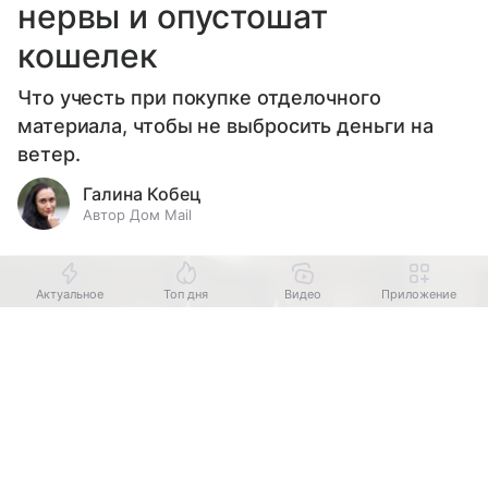
нервы и опустошат
кошелек
Что учесть при покупке отделочного
материала, чтобы не выбросить деньги на
ветер.
Галина Кобец
Автор Дом Mail
Актуальное
Топ дня
Видео
Приложение
Выберите комментарий
Выберите комментарий
Выберите комментарий
Информация полезная и актуальная
Информация полезная и актуальная
Информация полезная и актуальная
Заголовок вводит в заблуждение
Заголовок вводит в заблуждение
Заголовок вводит в заблуждение