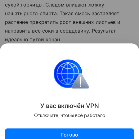
сухой горчицы. Следом вливают ложку
нашатырного спирта. Такая смесь заставляет
растение прекратить рост внешних листьев и
направить все соки в сердцевину. Результат —
идеально тугой кочан.
Важно не пропускать этапы внесения подкормок и
следить за поливом культуры. В последний месяц
лета растению необходим умеренный полив.
Сад и огород
У вас включ
ён
V
P
N
Поделиться
Отключите, чтобы всё работало
Готово