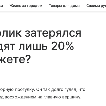
ки
Жизнь за городом
Товары для дома
Своими ру
олик затерялся
идят лишь 20%
жете?
орную прогулку. Он так долго гулял, что
ед восхождением на главную вершину.