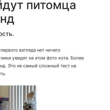
йдут питомца
унд
ость.
 первого взгляда нет ничего
ники увидят на этом фото кота. Более
унд. Это не самый сложный тест на
сть.