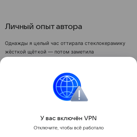
Личный опыт автора
Однажды я целый час оттирала стеклокерамику
жёсткой щёткой — потом заметила
микроцарапины, и грязь стала скапливаться
быстрее. С тех пор пользуюсь только мягкой
стороной губки и содой. Теперь плита выглядит
опрятно даже после самых «бурных» блюд.
Кухня
У вас включ
ён
V
P
N
Поделиться
Отключите, чтобы всё работало