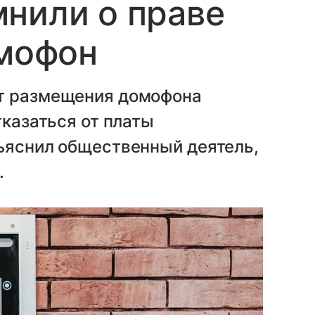
нили о праве
омофон
от размещения домофона
тказаться от платы
зъяснил общественный деятель,
.