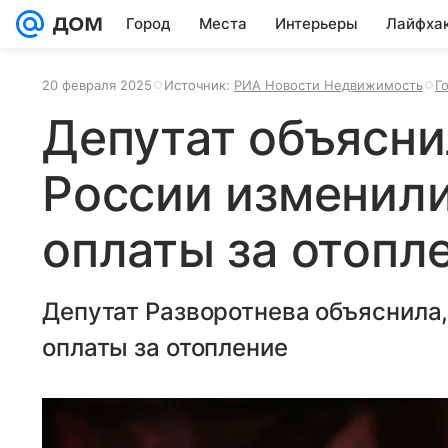
Город
Места
Интерьеры
Лайфха
20 февраля 2025
Источник:
РИА Новости Недвижимость
Г
Депутат объясни
России изменил
оплаты за отопл
Депутат Разворотнева объяснила,
оплаты за отопление