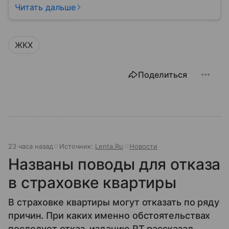
кране, освещение улиц и чистоту во дворах.
Читать дальше
ЖКХ
Поделиться
23 часа назад
Источник:
Lenta.Ru
Новости
Названы поводы для отказа
в страховке квартиры
В страховке квартиры могут отказать по ряду
причин. При каких именно обстоятельствах
последует отказ, изданию RT рассказал