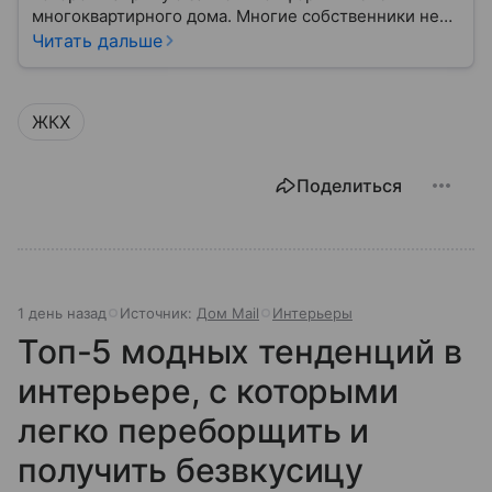
многоквартирного дома. Многие собственники не
до конца понимают, какие именно услуги УК
Читать дальше
обязана предоставлять, как регулируется ее работа
и что делать, если обязанности выполняются плохо.
ЖКХ
Поделиться
1 день назад
Источник:
Дом Mail
Интерьеры
Топ-5 модных тенденций в
интерьере, с которыми
легко переборщить и
получить безвкусицу