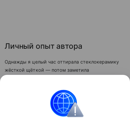
Личный опыт автора
Однажды я целый час оттирала стеклокерамику
жёсткой щёткой — потом заметила
микроцарапины, и грязь стала скапливаться
быстрее. С тех пор пользуюсь только мягкой
стороной губки и содой. Теперь плита выглядит
опрятно даже после самых «бурных» блюд.
Кухня