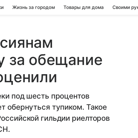
ки
Жизнь за городом
Товары для дома
Своими ру
ссиянам
у за обещание
оценили
еки под шесть процентов
т обернуться тупиком. Такое
Российской гильдии риелторов
СН.