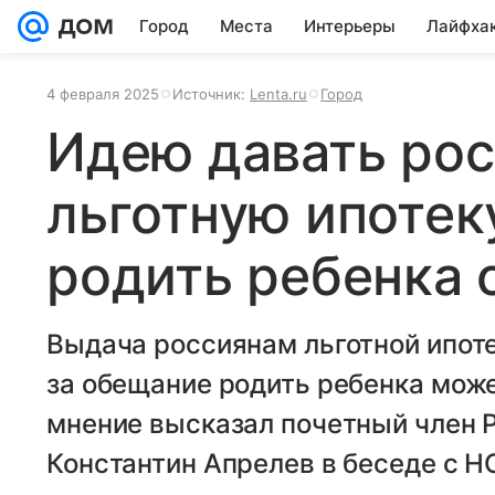
Город
Места
Интерьеры
Лайфха
4 февраля 2025
Источник:
Lenta.ru
Город
Идею давать ро
льготную ипотек
родить ребенка 
Выдача россиянам льготной ипот
за обещание родить ребенка може
мнение высказал почетный член 
Константин Апрелев в беседе с Н