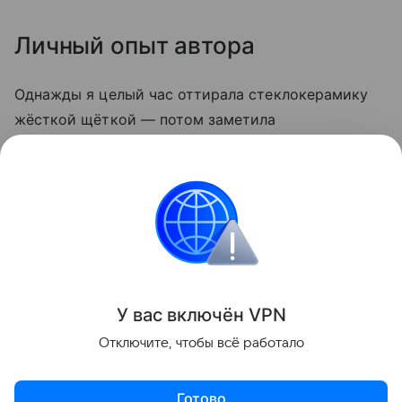
Личный опыт автора
Однажды я целый час оттирала стеклокерамику
жёсткой щёткой — потом заметила
микроцарапины, и грязь стала скапливаться
быстрее. С тех пор пользуюсь только мягкой
стороной губки и содой. Теперь плита выглядит
опрятно даже после самых «бурных» блюд.
Кухня
У вас включ
ён
V
P
N
Поделиться
Отключите, чтобы всё работало
Готово