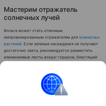
Мастерим отражатель
солнечных лучей
Фольга может стать отличным
импровизированным отражателем для
комнатных
растений
. Если зеленые насаждения не получают
достаточно света, рекомендуется разместить
алюминиевые листы вокруг горшков, блестящей
стороной к растениям. Материал будет отражать
солнечный свет, обеспечивая цветам
дополнительное освещение и способствуя их
здоровому росту.
Лайфхаки