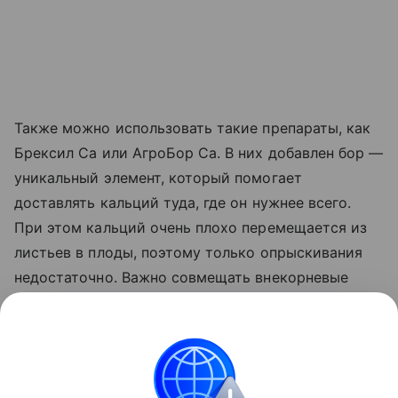
Также можно использовать такие препараты, как
Брексил Са или АгроБор Са. В них добавлен бор —
уникальный элемент, который помогает
доставлять кальций туда, где он нужнее всего.
При этом кальций очень плохо перемещается из
листьев в плоды, поэтому только опрыскивания
недостаточно. Важно совмещать внекорневые
подкормки с корневым поливом. А чтобы через
поврежденные участки в плоды не проникли
грибки, посадки обрабатывают Фитоспорином или
Триходермой.