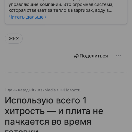
управляющие компании. Это огромная система,
которая отвечает за тепло в квартирах, воду в
кране, освещение улиц и чистоту во дворах.
Читать дальше
ЖКХ
Поделиться
1 день назад
IrkutskMedia.ru
Новости
Использую всего 1
хитрость — и плита не
пачкается во время