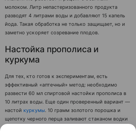
молоком. Литр непастеризованного продукта
разводят 4 литрами воды и добавляют 15 капель
йода. Такая обработка не только защищает, но и
заметно ускоряет созревание плодов.
Настойка прополиса и
куркума
Для тех, кто готов к экспериментам, есть
эффективный «аптечный» метод: необходимо
развести 60 мл спиртовой настойки прополиса в
10 литрах воды. Еще один проверенный вариант —
настой
куркумы
. 10 грамм золотого порошка и
щепотку черного перца заливают стаканом водки
на сутки. По истечении отведенного 50 мл
полученной вытяжки разводят 5 литрами воды и