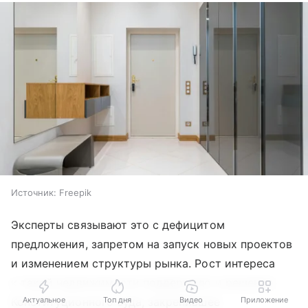
Источник:
Freepik
Эксперты связывают это с дефицитом
предложения, запретом на запуск новых проектов
и изменением структуры рынка. Рост интереса
к такой недвижимости поддержало и решение
Актуальное
Топ дня
Видео
Приложение
Конституционного суда, закрепившее