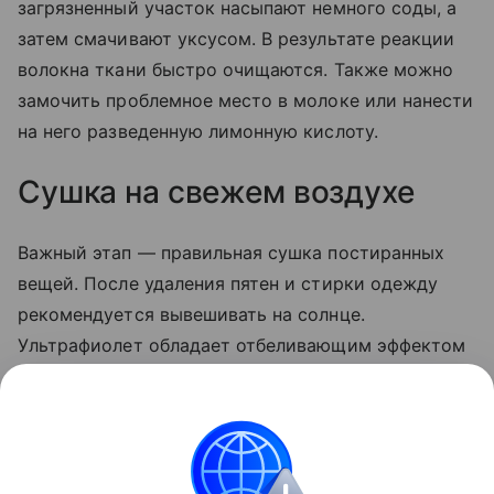
загрязненный участок насыпают немного соды, а
затем смачивают уксусом. В результате реакции
волокна ткани быстро очищаются. Также можно
замочить проблемное место в молоке или нанести
на него разведенную лимонную кислоту.
Сушка на свежем воздухе
Важный этап — правильная сушка постиранных
вещей. После удаления пятен и стирки одежду
рекомендуется вывешивать на солнце.
Ультрафиолет обладает отбеливающим эффектом
и помогает избавиться от остатков загрязнений,
которые могли остаться после стирки. Кроме
того, сушка на свежем воздухе предотвращает
появление неприятного затхлого запаха.