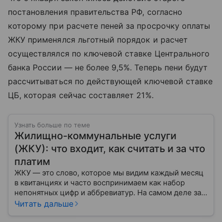
постановления правительства РФ, согласно
которому при расчете пеней за просрочку оплаты
ЖКУ применялся льготный порядок и расчет
осуществлялся по ключевой ставке Центрального
банка России — не более 9,5%. Теперь пени будут
рассчитываться по действующей ключевой ставке
ЦБ, которая сейчас составляет 21%.
Узнать больше по теме
Жилищно-коммунальные услуги
(ЖКУ): что входит, как считать и за что
платим
ЖКУ — это слово, которое мы видим каждый месяц
в квитанциях и часто воспринимаем как набор
непонятных цифр и аббревиатур. На самом деле за
ним скрывается целая система: от уборки подъезда
Читать дальше
и ремонта лифта до подачи тепла и воды в квартиру.