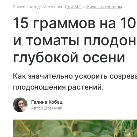
9 часов назад
Источник:
Дом Mail
Жизнь за городом
15 граммов на 1
и томаты плодон
глубокой осени
Как значительно ускорить созрев
плодоношения растений.
Галина Кобец
Автор Дом Mail