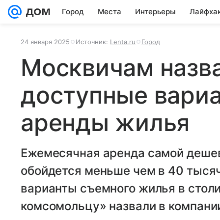
Город
Места
Интерьеры
Лайфха
24 января 2025
Источник:
Lenta.ru
Город
Москвичам назв
доступные вари
аренды жилья
Ежемесячная аренда самой дешев
обойдется меньше чем в 40 тыся
варианты съемного жилья в стол
комсомольцу» назвали в компан