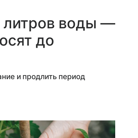
0 литров воды —
осят до
ание и продлить период