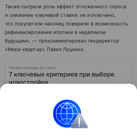
Также сыграли роль эффект отложенного спроса
и снижение ключевой ставки: не исключено,
что покупатели наконец поверили в возможность
рефинансирования ипотеки в недалеком
будущем», — прокомментировал гендиректор
«Мира квартир» Павел Луценко.
Узнать больше по теме
7 ключевых критериев при выборе
новостройки
Выбор новостройки требует внимания к деталям: от
репутации застройщика до инфраструктуры района
Читать дальше
Городская недвижимость