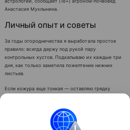
астрологии, сообщает (18+) агроном-почвовед
Анастасия Мухлынина.
Личный опыт и советы
За годы огородничества я выработала простое
правило: всегда держу под рукой пару
контрольных кустов. Подкапываю их каждые три
дня, как только заметила пожелтение нижних
листьев.
Если кожура еще тонкая — оставляю грядку
на неделю. И никогда не убираю картофель
в дождь: мокрые клубни гниют даже в идеальном
погребе. Сушка на солнце — лучший дезинфектор,
этим пренебрегать нельзя.