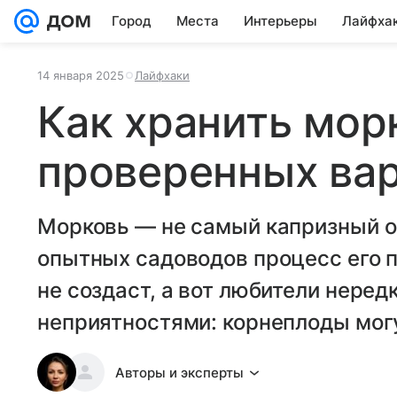
Город
Места
Интерьеры
Лайфха
14 января 2025
Лайфхаки
Как хранить мор
проверенных ва
Морковь — не самый капризный о
опытных садоводов процесс его п
не создаст, а вот любители неред
неприятностями: корнеплоды могу
Авторы и эксперты