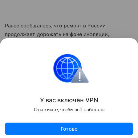
Ранее сообщалось, что ремонт в России
продолжает дорожать на фоне инфляции,
сложностей с логистикой и последствий
импортозамещения. При этом реальный рост цен
оказался ниже прогнозов.
Ремонт и обустройство
Поделиться
У вас включ
ён
V
P
N
Отключите, чтобы всё работало
Готово
Актуальное
Топ дня
Видео
Приложение