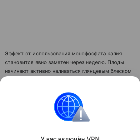
Эффект от использования монофосфата калия
становится явно заметен через неделю. Плоды
начинают активно наливаться глянцевым блеском
и краснеть прямо на ветке. Куст прекращает
выпускать лишние
пасынки
, сосредоточив всю
свою силу на том, чтобы дать урожайю
возможность нормально вызреть.
Сад и огород
У вас включ
ён
V
P
N