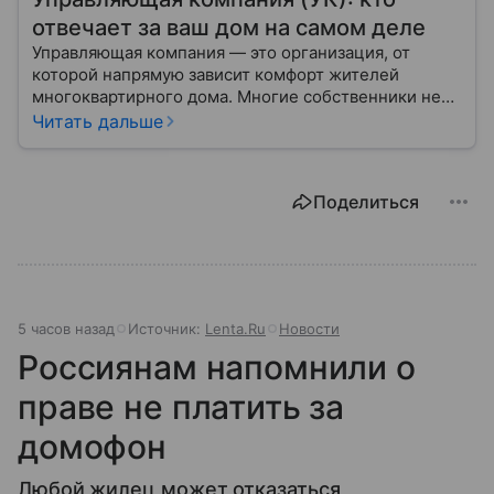
отвечает за ваш дом на самом деле
Управляющая компания — это организация, от
которой напрямую зависит комфорт жителей
многоквартирного дома. Многие собственники не
до конца понимают, какие именно услуги УК
Читать дальше
обязана предоставлять, как регулируется ее работа
и что делать, если обязанности выполняются плохо.
Поделиться
5 часов назад
Источник:
Lenta.Ru
Новости
Россиянам напомнили о
праве не платить за
домофон
Любой жилец может отказаться