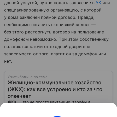
данной услугой, нужно подать заявление в
УК
или
специализированную организацию, с которой
у дома заключен прямой договор. Правда,
необходимо погасить скопившийся долг —
без этого расторгнуть договор на пользование
домофоном невозможно. При этом собственнику
полагаются ключи от входной двери вне
зависимости от того, платит он за домофон или
нет.
Узнать больше по теме
Жилищно-коммунальное хозяйство
(ЖКХ): как все устроено и кто за что
отвечает
ЖКХ — это не просто квитанции, тарифы и
управляющие компании. Это огромная система,
которая отвечает за тепло в квартирах, воду в