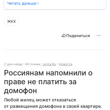
кране, освещение улиц и чистоту во дворах.
Читать дальше
ЖКХ
Поделиться
2 дня назад
Источник:
Lenta.Ru
Новости
Россиянам напомнили о
праве не платить за
домофон
Любой жилец может отказаться
от размещения домофона в своей квартире.