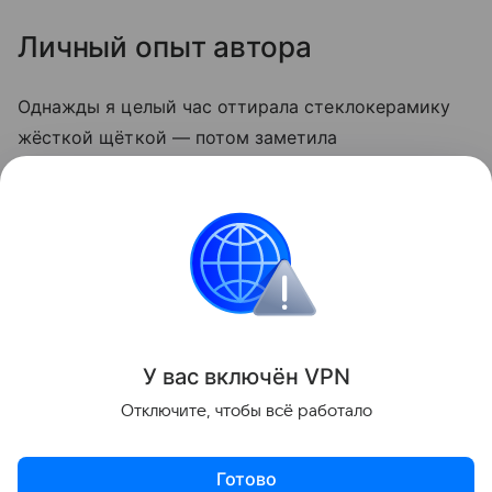
Личный опыт автора
Однажды я целый час оттирала стеклокерамику
жёсткой щёткой — потом заметила
микроцарапины, и грязь стала скапливаться
быстрее. С тех пор пользуюсь только мягкой
стороной губки и содой. Теперь плита выглядит
опрятно даже после самых «бурных» блюд.
Кухня
У вас включ
ён
V
P
N
Поделиться
Отключите, чтобы всё работало
Готово