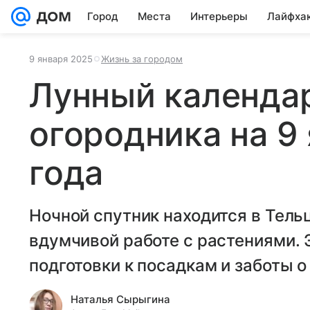
Город
Места
Интерьеры
Лайфха
9 января 2025
Жизнь за городом
Лунный календар
огородника на 9
года
Ночной спутник находится в Тель
вдумчивой работе с растениями. 
подготовки к посадкам и заботы о
Наталья Сырыгина