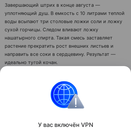
Завершающий штрих в конце августа —
уплотняющий душ. В емкость с 10 литрами теплой
воды всыпают три столовые ложки соли и ложку
сухой горчицы. Следом вливают ложку
нашатырного спирта. Такая смесь заставляет
растение прекратить рост внешних листьев и
направить все соки в сердцевину. Результат —
идеально тугой кочан.
Важно не пропускать этапы внесения подкормок и
следить за поливом культуры. В последний месяц
лета растению необходим умеренный полив.
Сад и огород
У вас включ
ён
V
P
N
Поделиться