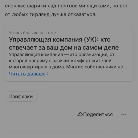
елочные шарики над почтовыми ящиками, но вот
от любых гирлянд лучше отказаться.
Узнать больше по теме
Управляющая компания (УК): кто
отвечает за ваш дом на самом деле
Управляющая компания — это организация, от
которой напрямую зависит комфорт жителей
многоквартирного дома. Многие собственники не
до конца понимают, какие именно услуги УК
Читать дальше
обязана предоставлять, как регулируется ее работа
и что делать, если обязанности выполняются плохо.
Лайфхаки
Поделиться