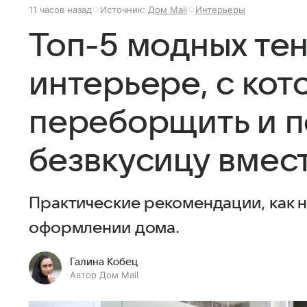
11 часов назад
Источник:
Дом Mail
Интерьеры
Топ-5 модных те
интерьере, с кот
переборщить и п
безвкусицу вмес
Практические рекомендации, как 
оформлении дома.
Галина Кобец
Автор Дом Mail