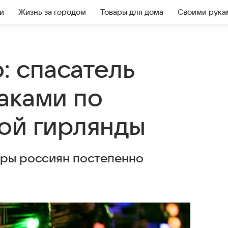
и
Жизнь за городом
Товары для дома
Своими рука
: спасатель
аками по
ой гирлянды
иры россиян постепенно