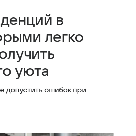
нденций в
орыми легко
олучить
то уюта
не допустить ошибок при