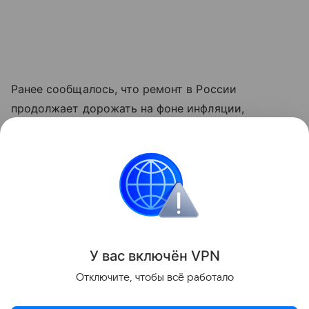
Ранее сообщалось, что ремонт в России
продолжает дорожать на фоне инфляции,
сложностей с логистикой и последствий
импортозамещения. При этом реальный рост цен
оказался ниже прогнозов.
Ремонт и обустройство
Поделиться
У вас включ
ён
V
P
N
Отключите, чтобы всё работало