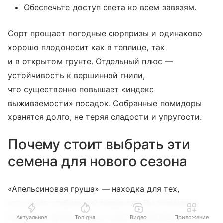
Обеспечьте доступ света ко всем завязям.
Сорт прощает погодные сюрпризы и одинаково
хорошо плодоносит как в теплице, так
и в открытом грунте. Отдельный плюс —
устойчивость к вершинной гнили,
что существенно повышает «индекс
выживаемости» посадок. Собранные помидоры
хранятся долго, не теряя сладости и упругости.
Почему стоит выбрать эти
семена для нового сезона
«Апельсиновая груша» — находка для тех,
кто ценит стабильный результат. Вы получаете
не просто яркие плоды, а настоящий деликатес:
Актуальное
Топ дня
Видео
Приложение