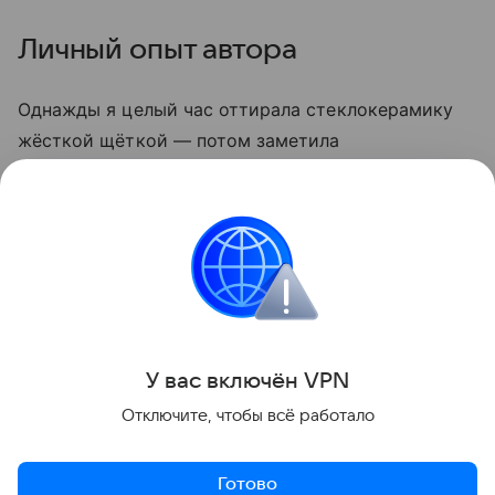
Личный опыт автора
Однажды я целый час оттирала стеклокерамику
жёсткой щёткой — потом заметила
микроцарапины, и грязь стала скапливаться
быстрее. С тех пор пользуюсь только мягкой
стороной губки и содой. Теперь плита выглядит
опрятно даже после самых «бурных» блюд.
Кухня
У вас включ
ён
V
P
N
Поделиться
Отключите, чтобы всё работало
Готово