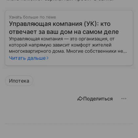
Узнать больше по теме
Управляющая компания (УК): кто
отвечает за ваш дом на самом деле
Управляющая компания — это организация, от
которой напрямую зависит комфорт жителей
многоквартирного дома. Многие собственники не
до конца понимают, какие именно услуги УК
Читать дальше
обязана предоставлять, как регулируется ее работа
и что делать, если обязанности выполняются плохо.
Ипотека
Поделиться