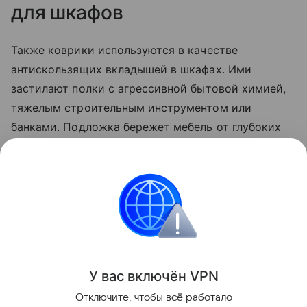
для шкафов
Также коврики используются в качестве
антискользящих вкладышей в шкафах. Ими
застилают полки с агрессивной бытовой химией,
тяжелым строительным инструментом или
банками. Подложка бережет мебель от глубоких
царапин и случайных протечек жидкостей. Если
вкладыш испачкался, его гораздо проще вынуть и
помыть отдельно, чем тратить время на полную
очистку всей тумбы или шкафа.
Лайфхаки
У вас включ
ён
V
P
N
Поделиться
Отключите, чтобы всё работало