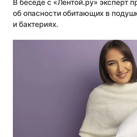
В беседе с «Лентой.ру» эксперт 
об опасности обитающих в подушк
и бактериях.