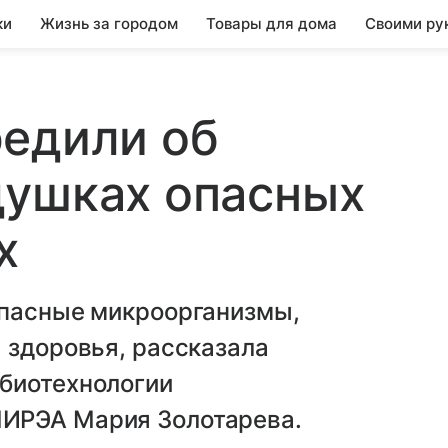
ки
Жизнь за городом
Товары для дома
Своими ру
редили об
душках опасных
х
опасные микроорганизмы,
 здоровья, рассказала
биотехнологии
ИРЭА Мария Золотарева.