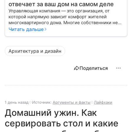
отвечает за ваш дом на самом деле
Управляющая компания — это организация, от
которой напрямую зависит комфорт жителей
многоквартирного дома. Многие собственники не
до конца понимают, какие именно услуги УК
Читать дальше
обязана предоставлять, как регулируется ее работа
и что делать, если обязанности выполняются плохо.
Архитектура и дизайн
Поделиться
1 день назад
Источник:
Аргументы и факты
Лайфхаки
Домашний ужин. Как
сервировать стол и какие