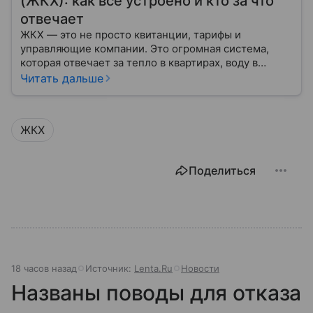
(ЖКХ): как все устроено и кто за что
отвечает
ЖКХ — это не просто квитанции, тарифы и
управляющие компании. Это огромная система,
которая отвечает за тепло в квартирах, воду в
кране, освещение улиц и чистоту во дворах.
Читать дальше
ЖКХ
Поделиться
18 часов назад
Источник:
Lenta.Ru
Новости
Названы поводы для отказа