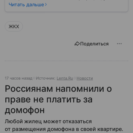
кране, освещение улиц и чистоту во дворах.
Читать дальше
ЖКХ
Поделиться
17 часов назад
Источник:
Lenta.Ru
Новости
Россиянам напомнили о
праве не платить за
домофон
Любой жилец может отказаться
от размещения домофона в своей квартире.