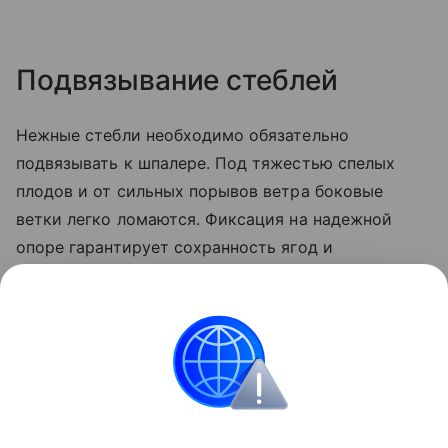
Подвязывание стеблей
Нежные стебли необходимо обязательно
подвязывать к шпалере. Под тяжестью спелых
плодов и от сильных порывов ветра боковые
ветки легко ломаются. Фиксация на надежной
опоре гарантирует сохранность ягод и
значительно облегчает уход. Соблюдение этих
этапов полностью исключает проблему
вырождения и обеспечивает ежегодный сбор
крупных и сочных плодов.
Сад и огород