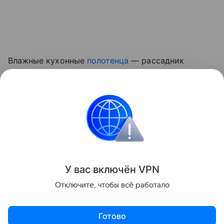
Влажные кухонные
полотенца
— рассадник
микробов. Меняют их через день или чаще, если
сильно загрязнены. Стирают текстиль при
температуре 60°C, а также тщательно сушат и
проглаживают перед использованием.
Кухня
У вас включ
ён
V
P
N
Поделиться
Отключите, чтобы всё работало
Готово