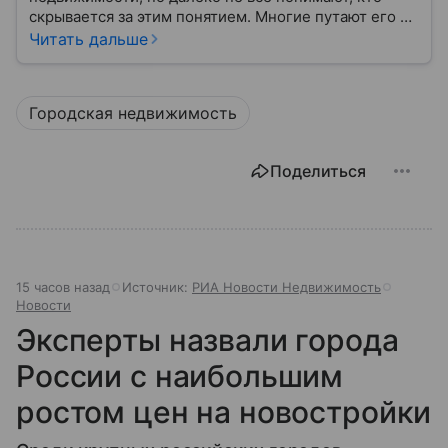
скрывается за этим понятием. Многие путают его с
застройщиком, думая, что это одно и то же. На
Читать дальше
самом деле девелопер — это куда более широкое
понятие.
Городская недвижимость
Поделиться
15 часов назад
Источник:
РИА Новости Недвижимость
Новости
Эксперты назвали города
России с наибольшим
ростом цен на новостройки