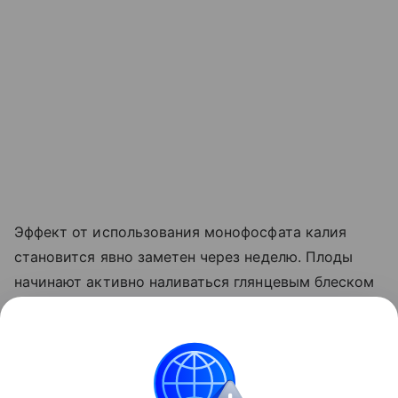
Эффект от использования монофосфата калия
становится явно заметен через неделю. Плоды
начинают активно наливаться глянцевым блеском
и краснеть прямо на ветке. Куст прекращает
выпускать лишние
пасынки
, сосредоточив всю
свою силу на том, чтобы дать урожайю
возможность нормально вызреть.