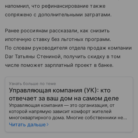
напомнил, что рефинансирование также
сопряжено с дополнительными затратами.
Ранее россиянам рассказали, как снизить
ипотечную ставку без льготных программ.
По словам руководителя отдела продаж компании
Dar Татьяны Стениной, получить скидку в том
числе поможет зарплатный проект в банке.
Узнать больше по теме
Управляющая компания (УК): кто
отвечает за ваш дом на самом деле
Управляющая компания — это организация, от
которой напрямую зависит комфорт жителей
многоквартирного дома. Многие собственники не
до конца понимают, какие именно услуги УК
Читать дальше
обязана предоставлять, как регулируется ее работа
и что делать, если обязанности выполняются плохо.