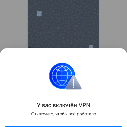
Источник:
dudolf.com
Головоломки
У вас включ
ён
V
P
N
Поделиться
Отключите, чтобы всё работало