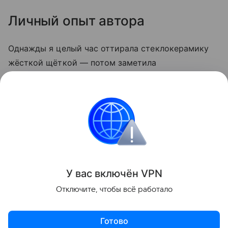
Личный опыт автора
Однажды я целый час оттирала стеклокерамику
жёсткой щёткой — потом заметила
микроцарапины, и грязь стала скапливаться
быстрее. С тех пор пользуюсь только мягкой
стороной губки и содой. Теперь плита выглядит
опрятно даже после самых «бурных» блюд.
Кухня
У вас включ
ён
V
P
N
Поделиться
Отключите, чтобы всё работало
Готово