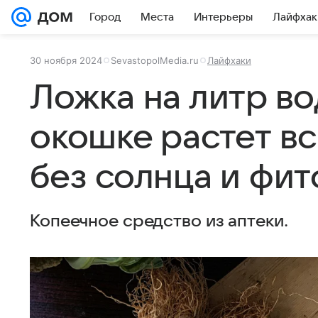
Город
Места
Интерьеры
Лайфхак
30 ноября 2024
SevastopolMedia.ru
Лайфхаки
Ложка на литр во
окошке растет вс
без солнца и фи
Копеечное средство из аптеки.