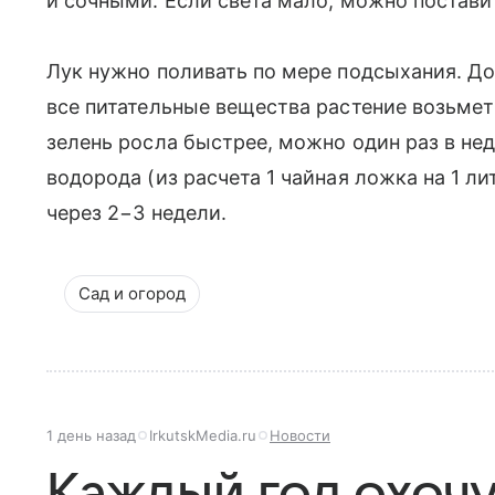
и сочными. Если света мало, можно постави
Лук нужно поливать по мере подсыхания. Д
все питательные вещества растение возьмет 
зелень росла быстрее, можно один раз в не
водорода (из расчета 1 чайная ложка на 1 л
через 2−3 недели.
Сад и огород
1 день назад
IrkutskMedia.ru
Новости
Каждый год охочу