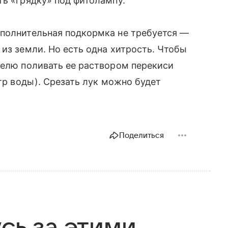
ть «грядку» под фитолампу.
ополнительная подкормка не требуется —
из земли. Но есть одна хитрость. Чтобы
делю поливать ее раствором перекиси
итр воды). Срезать лук можно будет
Поделиться
сь за этими