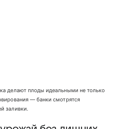
рка делают плоды идеальными не только
ервирования — банки смотрятся
ей заливки.
 урожай без лишних