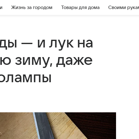
и
Жизнь за городом
Товары для дома
Своими рука
ды — и лук на
ю зиму, даже
толампы